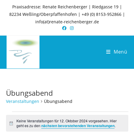
Zum
Praxisadresse: Renate Reichenberger | Riedgasse 19 |
Inhalt
82234 Weßling/Oberpfaffenhofen | +49 (0) 8153-952866 |
springen
info(at)renate-reichenberger.de
Menü
Übungsabend
Veranstaltungen
Übungsabend
Veranstaltungen
für
Keine Veranstaltungen für 12. Oktober 2024 vorgesehen. Hier
12.
H
geht es zu den
nächsten bevorstehenden Veranstaltungen
.
Oktober
i
2024