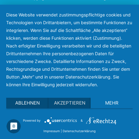
s
g
Diese Website verwendet zustimmungspflichtige cookies und
i
e
Technologien von Drittanbietern, um bestimmte Funktionen zu
c
integrieren. Wenn Sie auf die Schaltfläche „Alle akzeptieren“
n
h
klicken, werden diese Funktionen aktiviert (Zustimmung).
S
t
Nach erfolgter Einwilligung verarbeiten wir und die beteiligten
e
Drittunternehmen Ihre personenbezogenen Daten für
u
verschiedene Zwecke. Detaillierte Informationen zu Zweck,
n
c
Rechtsgrundlage und Drittunternehmen finden Sie unter dem
-
Button „Mehr“ und in unserer Datenschutzerklärung. Sie
h
N
können Ihre Einwilligung jederzeit widerrufen.
e
a
v
u
ABLEHNEN
AKZEPTIEREN
MEHR
i
n
g
Powered by
&
d
a
Impressum
|
Datenschutzerklärung
t